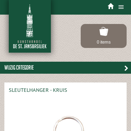
Toggle
navigation
0 items
Wijzig categorie
SLEUTELHANGER - KRUIS