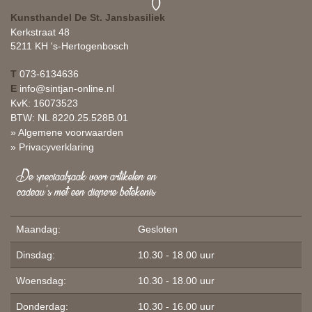
Kunsthandel De St. Jansbasiliek
Kerkstraat 48
5211 KH 's-Hertogenbosch
T
073-6134636
E
info@sintjan-online.nl
KvK: 16073523
BTW: NL 8220.25.528B.01
» Algemene voorwaarden
» Privacyverklaring
De speciaalzaak voor artikelen en
cadeau's met een diepere betekenis
Maandag:
Gesloten
Dinsdag:
10.30 - 18.00 uur
Woensdag:
10.30 - 18.00 uur
Donderdag:
10.30 - 16.00 uur