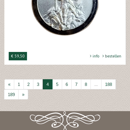
€ 59,50
info
bestellen
«
1
2
3
4
5
6
7
8
...
188
189
»