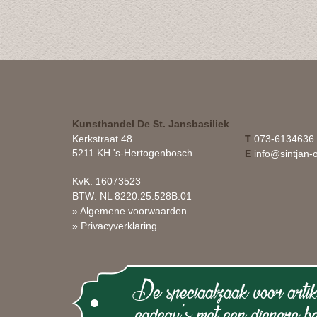
Kunsthandel De St. Jansbasiliek
Kerkstraat 48
T
073-6134636
5211 KH 's-Hertogenbosch
E
info@sintjan-o
KvK: 16073523
BTW: NL 8220.25.528B.01
» Algemene voorwaarden
» Privacyverklaring
De speciaalzaak voor artik
cadeau's met een diepere be