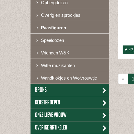
Opbergdozen
Overig en sprookjes
Paasfiguren
Speeldozen
€ 42
Vrienden W&K
Witte muzikanten
Wandklokjes en Wolvrouwtje
«
Brons
Kerstgroepen
Onze lieve vrouw
Overige artikelen