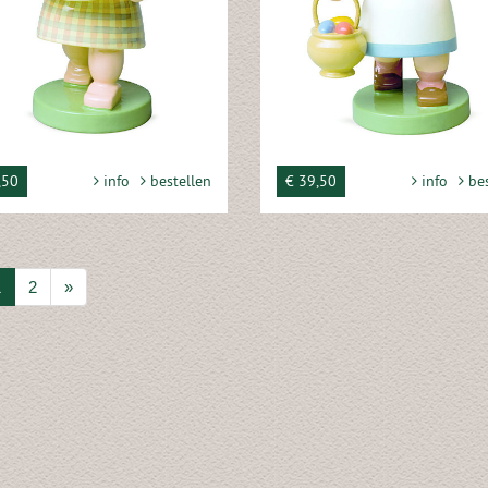
,50
info
bestellen
€ 39,50
info
bes
1
2
»