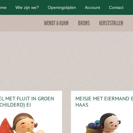
ome
Wie zijn we?
Openingstijden
Account
Contact
Wendt & Kuhn
Brons
Kerststallen
L MET FLUIT IN GROEN
MEISJE MET EIERMAND 
CHILDERD) EI
HAAS