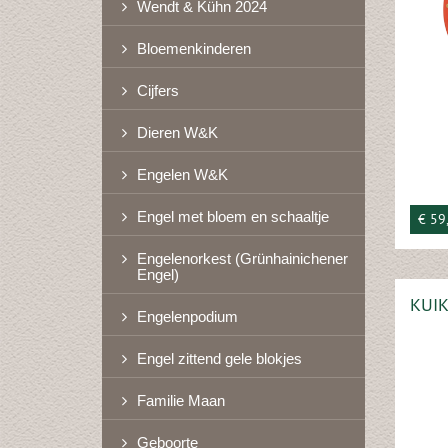
Wendt & Kühn 2024
Bloemenkinderen
Cijfers
Dieren W&K
Engelen W&K
Engel met bloem en schaaltje
€ 59
Engelenorkest (Grünhainichener
Engel)
KUIK
Engelenpodium
Engel zittend gele blokjes
Familie Maan
Geboorte