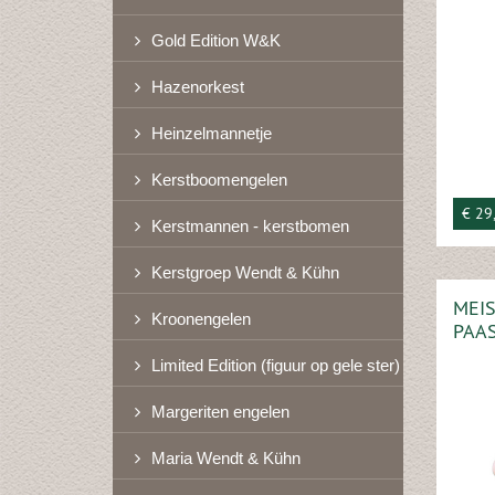
Gold Edition W&K
Hazenorkest
Heinzelmannetje
Kerstboomengelen
€ 29
Kerstmannen - kerstbomen
Kerstgroep Wendt & Kühn
MEIS
Kroonengelen
PAA
Limited Edition (figuur op gele ster)
Margeriten engelen
Maria Wendt & Kühn