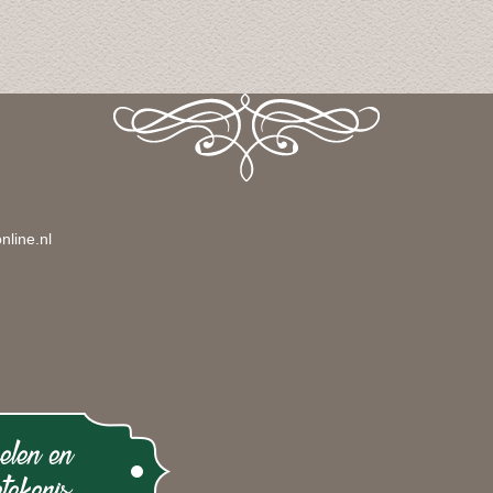
nline.nl
elen en
tekenis