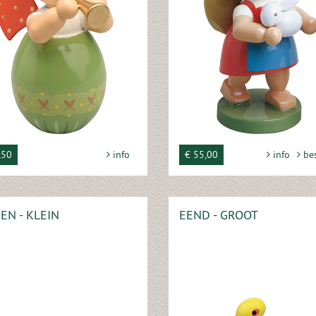
,50
info
€ 55,00
info
bes
EN - KLEIN
EEND - GROOT