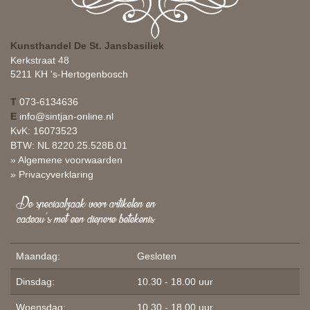
Kunsthandel De St. Jansbasiliek
Kerkstraat 48
5211 KH 's-Hertogenbosch
T
073-6134636
E
info@sintjan-online.nl
KvK: 16073523
BTW: NL 8220.25.528B.01
» Algemene voorwaarden
» Privacyverklaring
De speciaalzaak voor artikelen en
cadeau's met een diepere betekenis
Maandag:
Gesloten
Dinsdag:
10.30 - 18.00 uur
Woensdag:
10.30 - 18.00 uur