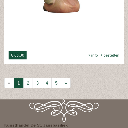
€ 65,00
info
bestellen
«
1
2
3
4
5
»
Kunsthandel De St. Jansbasiliek