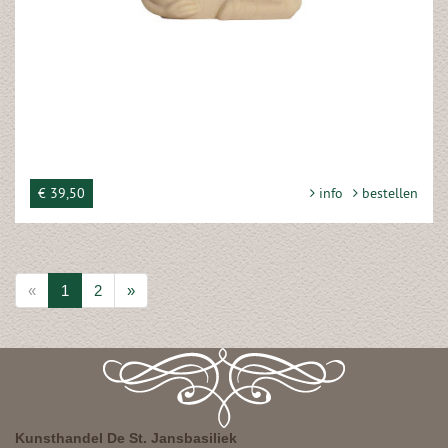
€ 39,50
info
bestellen
«
1
2
»
Kunsthandel De St. Jansbasiliek