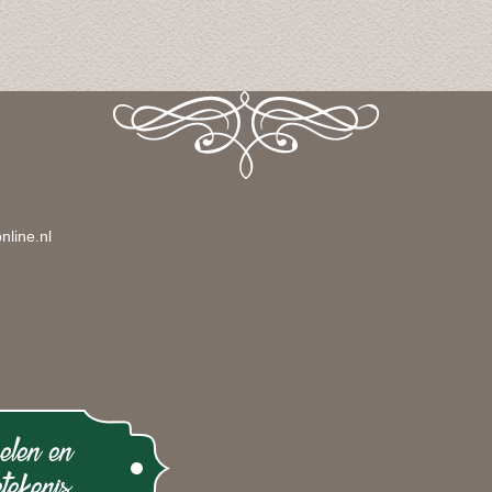
nline.nl
elen en
tekenis