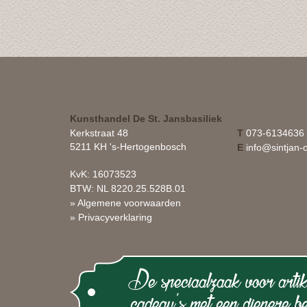
Kunsthandel De St. Jansbasiliek
Kerkstraat 48
T
073-6134636
5211 KH 's-Hertogenbosch
E
info@sintjan-o
KvK: 16073523
BTW: NL 8220.25.528B.01
» Algemene voorwaarden
» Privacyverklaring
De speciaalzaak voor artik
cadeau's met een diepere be