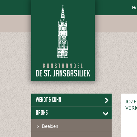
H
Wendt & Kühn
JOZE
VERK
Brons
Beelden