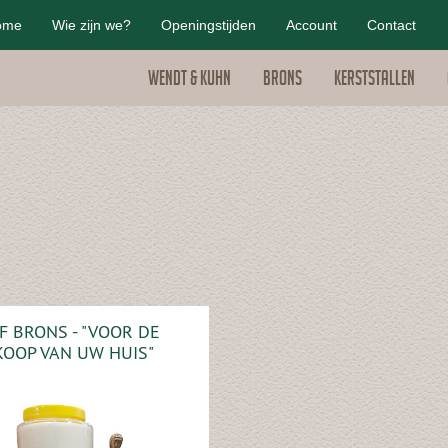
ome
Wie zijn we?
Openingstijden
Account
Contact
Wendt & Kuhn
Brons
Kerststallen
F BRONS - "VOOR DE
OOP VAN UW HUIS"