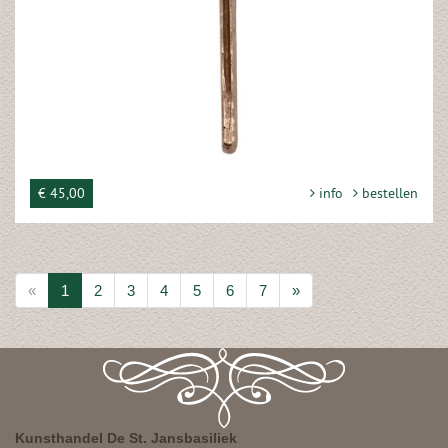
€ 45,00
info
bestellen
«
1
2
3
4
5
6
7
»
Kunsthandel De St. Jansbasiliek