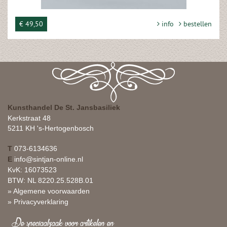
€ 49,50
info
bestellen
Kunsthandel De St. Jansbasiliek
Kerkstraat 48
5211 KH 's-Hertogenbosch
T
073-6134636
E
info@sintjan-online.nl
KvK: 16073523
BTW: NL 8220.25.528B.01
» Algemene voorwaarden
» Privacyverklaring
De speciaalzaak voor artikelen en