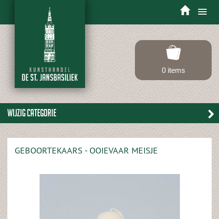
Toggle
navigation
0 items
Wijzig categorie
GEBOORTEKAARS - OOIEVAAR MEISJE