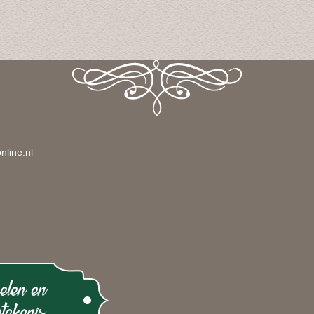
nline.nl
elen en
tekenis