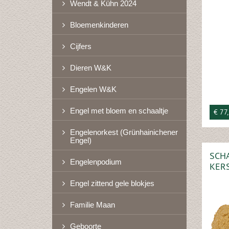
Wendt & Kühn 2024
Bloemenkinderen
Cijfers
Dieren W&K
Engelen W&K
Engel met bloem en schaaltje
€ 77
Engelenorkest (Grünhainichener
Engel)
SCHA
Engelenpodium
KER
Engel zittend gele blokjes
Familie Maan
Geboorte