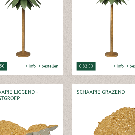
,50
info
bestellen
€ 82,50
info
bes
APJE LIGGEND -
SCHAAPJE GRAZEND
STGROEP