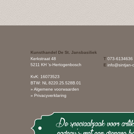
Kunsthandel De St. Jansbasiliek
Kerkstraat 48
T
073-6134636
5211 KH 's-Hertogenbosch
E
info@sintjan-o
KvK: 16073523
BTW: NL 8220.25.528B.01
» Algemene voorwaarden
» Privacyverklaring
De speciaalzaak voor artik
cadeau's met een diepere be