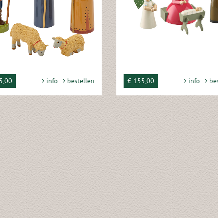
5,00
info
bestellen
€ 155,00
info
bes