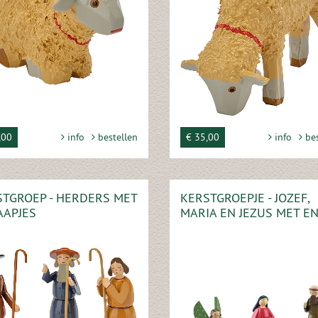
,00
info
bestellen
€ 35,00
info
bes
TGROEP - HERDERS MET
KERSTGROEPJE - JOZEF,
AAPJES
MARIA EN JEZUS MET E