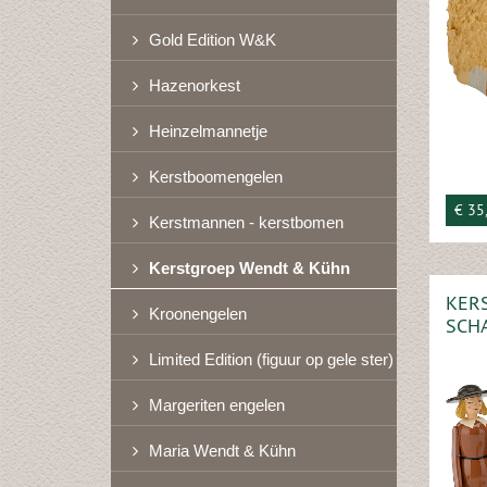
Gold Edition W&K
Hazenorkest
Heinzelmannetje
Kerstboomengelen
€ 35
Kerstmannen - kerstbomen
Kerstgroep Wendt & Kühn
KERS
Kroonengelen
SCH
Limited Edition (figuur op gele ster)
Margeriten engelen
Maria Wendt & Kühn