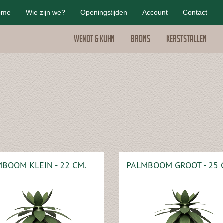
ome
Wie zijn we?
Openingstijden
Account
Contact
Wendt & Kuhn
Brons
Kerststallen
BOOM KLEIN - 22 CM.
PALMBOOM GROOT - 25 