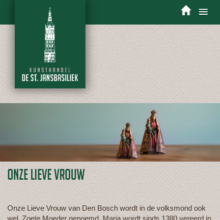
Toggle
navigation
ONZE LIEVE VROUW
Onze Lieve Vrouw van Den Bosch wordt in de volksmond ook
wel Zoete Moeder genoemd. Maria wordt sinds 1380 vereerd in