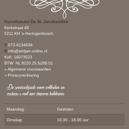
Kunsthandel De St. Jansbasiliek
Kerkstraat 48
5211 KH 's-Hertogenbosch
T
073-6134636
E
info@sintjan-online.nl
KvK: 16073523
BTW: NL 8220.25.528B.01
» Algemene voorwaarden
» Privacyverklaring
De speciaalzaak voor artikelen en
cadeau's met een diepere betekenis
Maandag:
Gesloten
Dinsdag:
10.30 - 18.00 uur