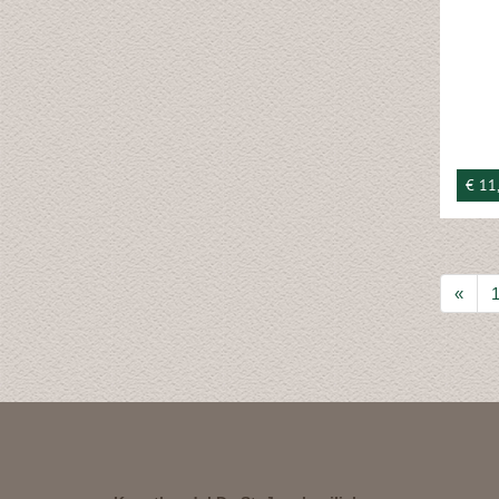
€ 11
«