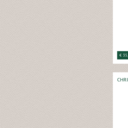
€ 35
CHRI