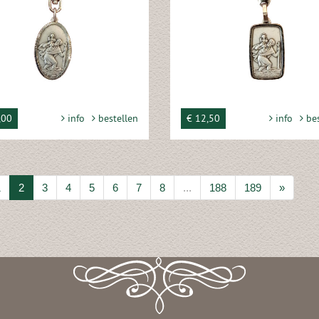
,00
info
bestellen
€ 12,50
info
bes
1
2
3
4
5
6
7
8
...
188
189
»