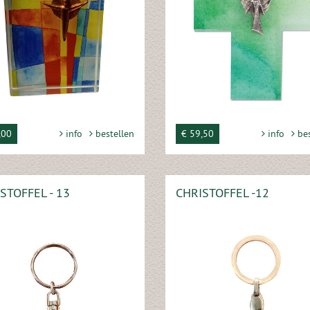
,00
info
bestellen
€ 59,50
info
bes
STOFFEL - 13
CHRISTOFFEL -12