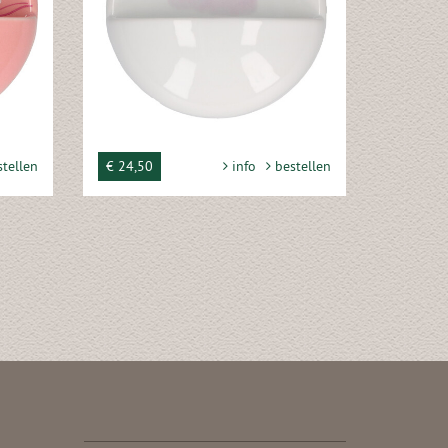
tellen
€ 24,50
info
bestellen