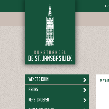
H
Wendt & Kühn
BENE
Brons
Kerstgroepen