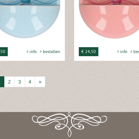
,50
info
bestellen
€ 24,50
info
bes
1
2
3
4
»