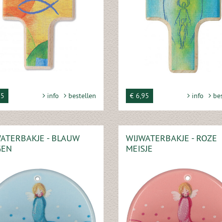
95
info
bestellen
€ 6,95
info
bes
ATERBAKJE - BLAUW
WIJWATERBAKJE - ROZE
GEN
MEISJE