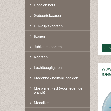
Engelen hout
Geboortekaarsen
Huwelijkskaarsen
Ikonen
Jubileumkaarsen
€ 6,
Kaarsen
Luchtboogfiguren
WIJW
JON
Madonna / houtsnij beelden
Maria met kind (voor tegen de
wand))
Medailles