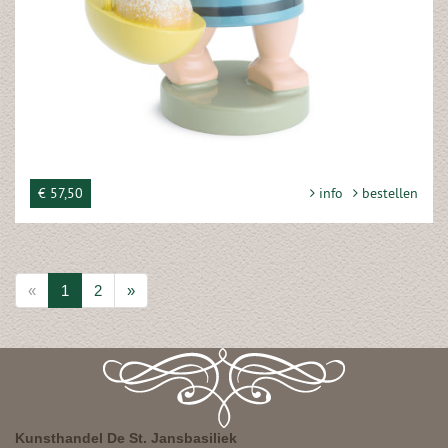
€ 57,50
info
bestellen
«
1
2
»
Kunsthandel De St. Jansbasiliek