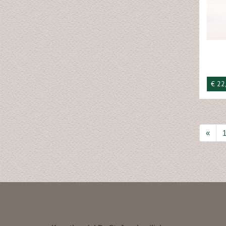
€ 22
«