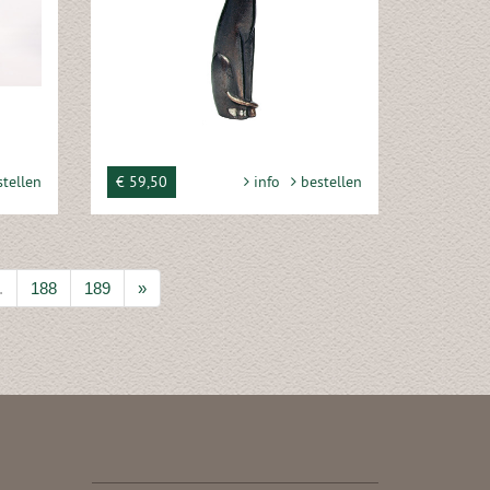
tellen
€ 59,50
info
bestellen
.
188
189
»