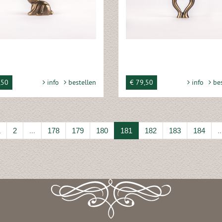
,50
info
bestellen
€ 79,50
info
bes
1
2
...
178
179
180
181
182
183
184
..