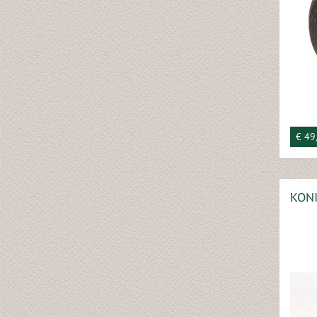
€ 49
KONI