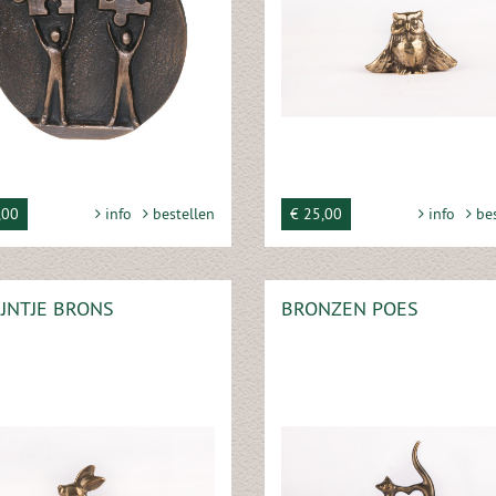
,00
info
bestellen
€ 25,00
info
bes
JNTJE BRONS
BRONZEN POES