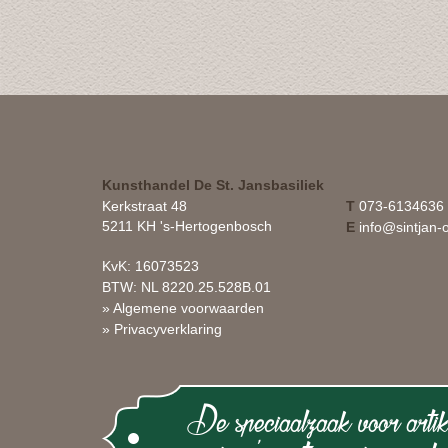
Kunsthandel De St. Jansbasiliek
Kerkstraat 48
T
073-6134636
5211 KH 's-Hertogenbosch
E
info@sintjan-o
KvK: 16073523
BTW: NL 8220.25.528B.01
» Algemene voorwaarden
» Privacyverklaring
De speciaalzaak voor artik