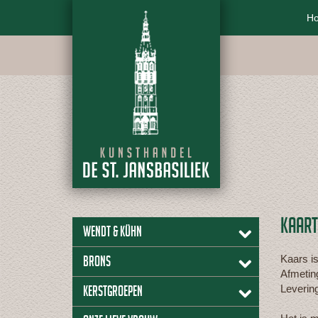
H
KAART
Wendt & Kühn
Kaars i
Brons
Afmetin
Levering
Kerstgroepen