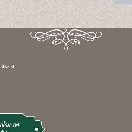
nline.nl
elen en