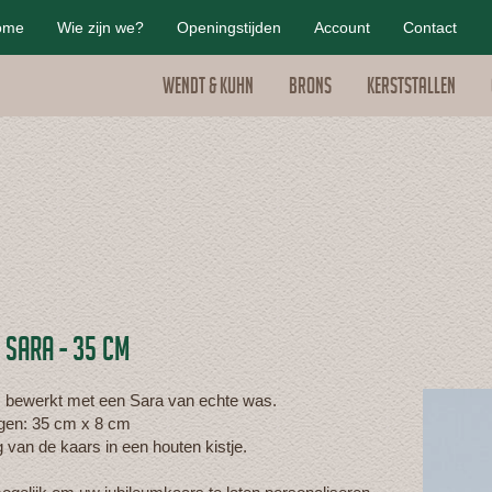
ome
Wie zijn we?
Openingstijden
Account
Contact
Wendt & Kuhn
Brons
Kerststallen
 SARA - 35 CM
s bewerkt met een Sara van echte was.
gen: 35 cm x 8 cm
 van de kaars in een houten kistje.