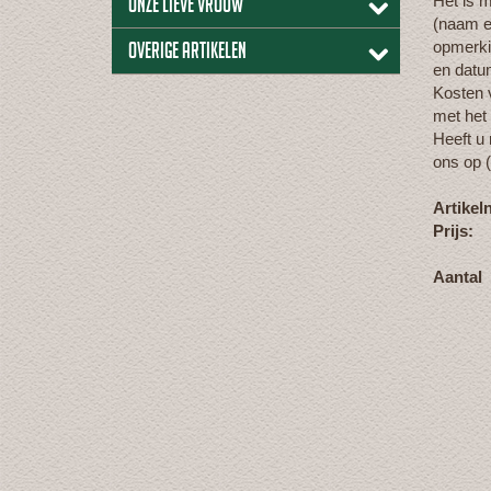
Het is m
Onze lieve vrouw
(naam en
opmerkin
Overige artikelen
en datu
Kosten v
met het
Heeft u
ons op 
Artike
Prijs:
Aantal