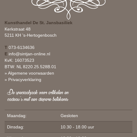
Kunsthandel De St. Jansbasiliek
Kerkstraat 48
5211 KH 's-Hertogenbosch
T
073-6134636
E
info@sintjan-online.nl
KvK: 16073523
BTW: NL 8220.25.528B.01
» Algemene voorwaarden
» Privacyverklaring
De speciaalzaak voor artikelen en
cadeau's met een diepere betekenis
Maandag:
Gesloten
Dinsdag:
10.30 - 18.00 uur