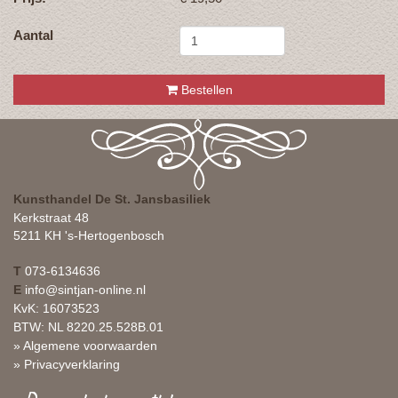
Aantal
Bestellen
Kunsthandel De St. Jansbasiliek
Kerkstraat 48
5211 KH 's-Hertogenbosch
T
073-6134636
E
info@sintjan-online.nl
KvK: 16073523
BTW: NL 8220.25.528B.01
» Algemene voorwaarden
» Privacyverklaring