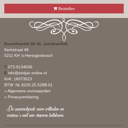
Bestellen
Kunsthandel De St. Jansbasiliek
Kerkstraat 48
5211 KH 's-Hertogenbosch
T
073-6134636
E
info@sintjan-online.nl
KvK: 16073523
BTW: NL 8220.25.528B.01
» Algemene voorwaarden
» Privacyverklaring
De speciaalzaak voor artikelen en
cadeau's met een diepere betekenis