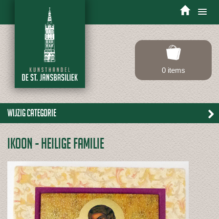
Toggle
navigation
0 items
Wijzig categorie
IKOON - HEILIGE FAMILIE