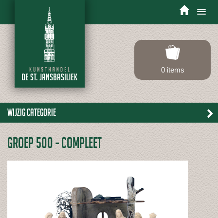
Toggle
navigation
0 items
Wijzig categorie
GROEP 500 - COMPLEET