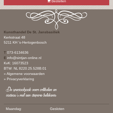
Bestellen
Kunsthandel De St. Jansbasiliek
Kerkstraat 48
5211 KH 's-Hertogenbosch
T
073-6134636
E
info@sintjan-online.nl
KvK: 16073523
BTW: NL 8220.25.528B.01
» Algemene voorwaarden
» Privacyverklaring
De speciaalzaak voor artikelen en
cadeau's met een diepere betekenis
Maandag:
Gesloten