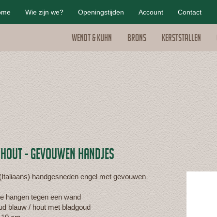
ome
Wie zijn we?
Openingstijden
Account
Contact
Wendt & Kuhn
Brons
Kerststallen
 HOUT - GEVOUWEN HANDJES
(Italiaans) handgesneden engel met gevouwen
e hangen tegen een wand
ud blauw / hout met bladgoud