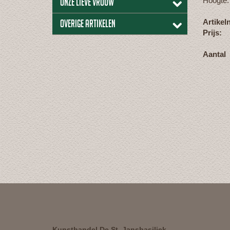
Hoogte:
Onze lieve vrouw
Artike
Overige artikelen
Prijs:
Aantal
Kunsthandel De St. Jansbasiliek