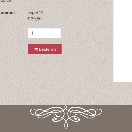
 10 cm
lnummer:
engel 11
€
39,50
Bestellen