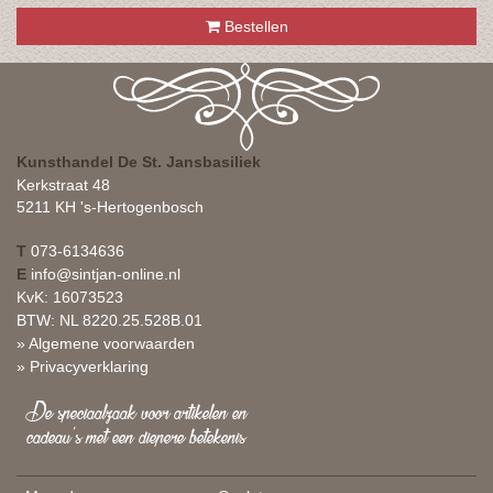
Bestellen
Kunsthandel De St. Jansbasiliek
Kerkstraat 48
5211 KH 's-Hertogenbosch
T
073-6134636
E
info@sintjan-online.nl
KvK: 16073523
BTW: NL 8220.25.528B.01
» Algemene voorwaarden
» Privacyverklaring
De speciaalzaak voor artikelen en
cadeau's met een diepere betekenis