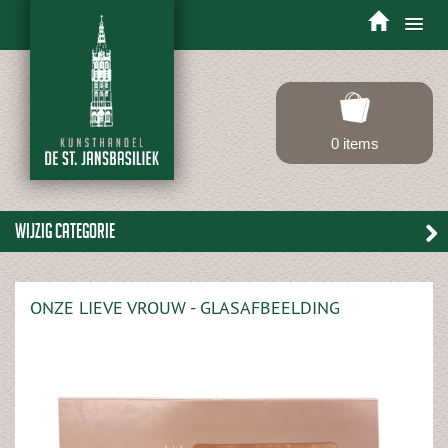
Toggle
navigation
0 items
Wijzig categorie
ONZE LIEVE VROUW - GLASAFBEELDING