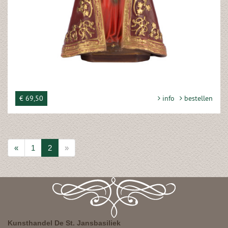
€ 69,50
info
bestellen
«
1
2
»
Kunsthandel De St. Jansbasiliek