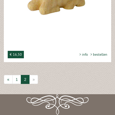
€ 16,50
info
bestellen
«
1
2
»