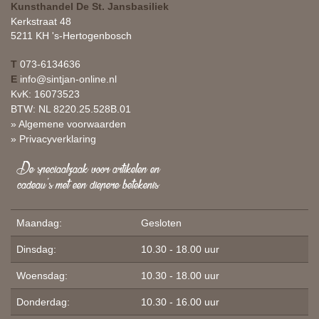
Kunsthandel De St. Jansbasiliek
Kerkstraat 48
5211 KH 's-Hertogenbosch
T
073-6134636
E
info@sintjan-online.nl
KvK: 16073523
BTW: NL 8220.25.528B.01
» Algemene voorwaarden
» Privacyverklaring
De speciaalzaak voor artikelen en
cadeau's met een diepere betekenis
Maandag:
Gesloten
Dinsdag:
10.30 - 18.00 uur
Woensdag:
10.30 - 18.00 uur
Donderdag:
10.30 - 16.00 uur